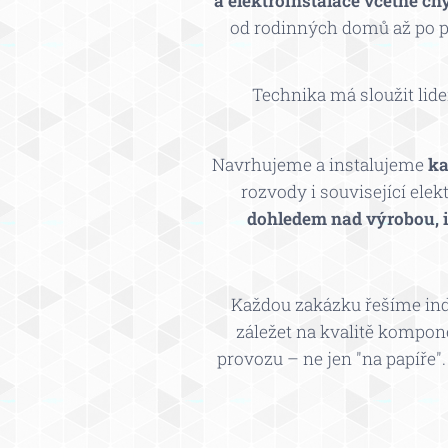
a
elektroinstalace včetně ch
od rodinných domů až po pr
Technika má sloužit lide
Navrhujeme a instalujeme
ka
rozvody i související ele
dohledem nad výrobou, i
Každou zakázku řešíme indi
záležet na kvalitě kompone
provozu – ne jen "na papíře".