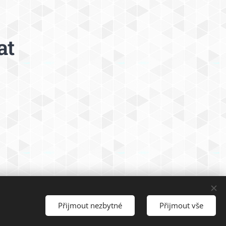
at
Přijmout nezbytné
Přijmout vše