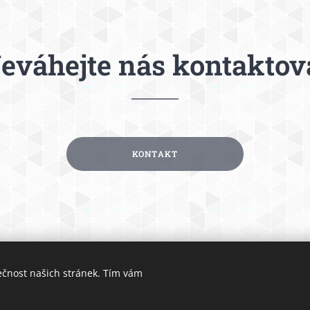
eváhejte nás kontaktov
KONTAKT
ečnost našich stránek. Tím vám
Obrázky poskytl
Pexels
Vytvořeno službou
Webnode
Cookies