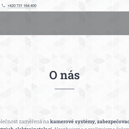
+420 731 164 400
O nás
olečnost zaměřená na
kamerové systémy, zabezpečovac