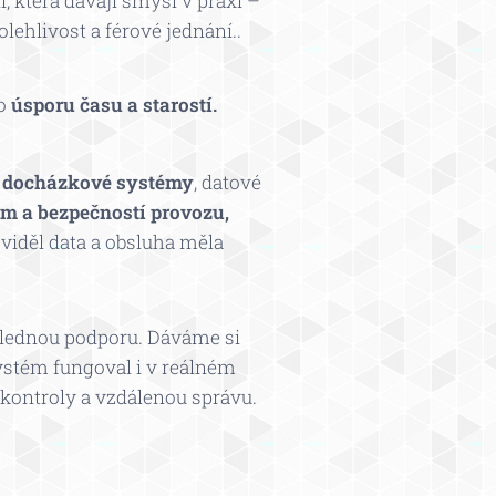
, která dávají smysl v praxi –
ehlivost a férové jednání..
o
úsporu času a starostí.
a docházkové systémy
, datové
m a bezpečností provozu,
iděl data a obsluha měla
áslednou podporu. Dáváme si
systém fungoval i v reálném
í kontroly a vzdálenou správu.