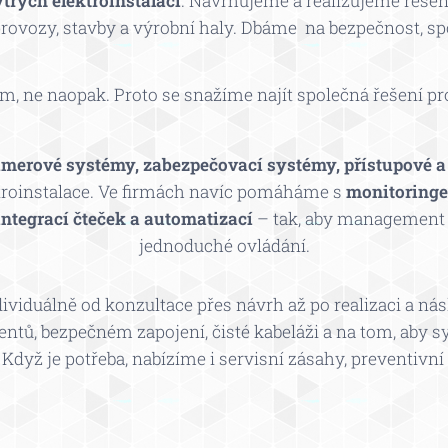
ytrých elektroinstalací
. Navrhujeme a realizujeme řešení
ovozy, stavby a výrobní haly. Dbáme na bezpečnost, spol
m, ne naopak. Proto se snažíme najít společná řešení pr
merové systémy, zabezpečovací systémy, přístupové 
ktroinstalace. Ve firmách navíc pomáháme s
monitoringe
ntegrací čteček a automatizací
– tak, aby management v
jednoduché ovládání.
viduálně od konzultace přes návrh až po realizaci a n
ntů, bezpečném zapojení, čisté kabeláži a na tom, aby 
 Když je potřeba, nabízíme i servisní zásahy, preventivn