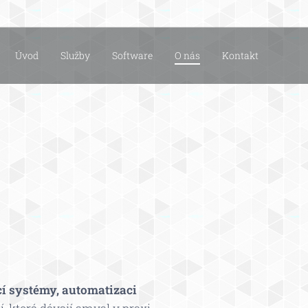
Úvod
Služby
Software
O nás
Kontakt
í systémy, automatizaci