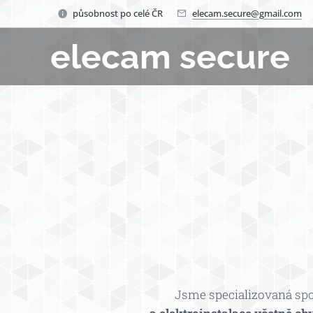
působnost po celé ČR
elecam.secure@gmail.com
elecam secure
Jsme specializovaná sp