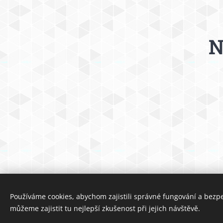
N
Používáme cookies, abychom zajistili správné fungování a bezp
můžeme zajistit tu nejlepší zkušenost při jejich návštěvě.